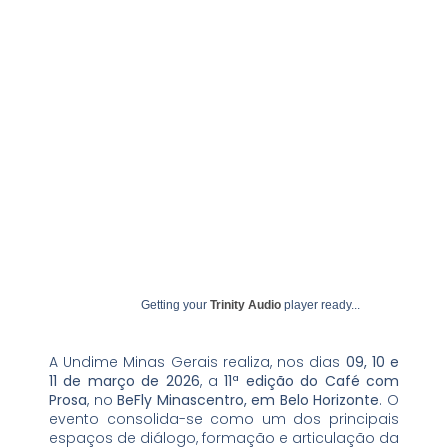
fevereiro 12, 2026
undime
Getting your
Trinity Audio
player ready...
A Undime Minas Gerais realiza, nos dias
09, 10 e
11 de março de 2026
, a
11ª edição do Café com
Prosa
, no
BeFly Minascentro, em Belo Horizonte
. O
evento consolida-se como um dos principais
espaços de diálogo, formação e articulação da