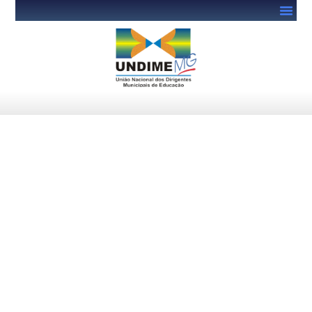
Café com Prosa 2026: Undime
MG divulga programação
oficial e reforça convite aos
gestores municipais