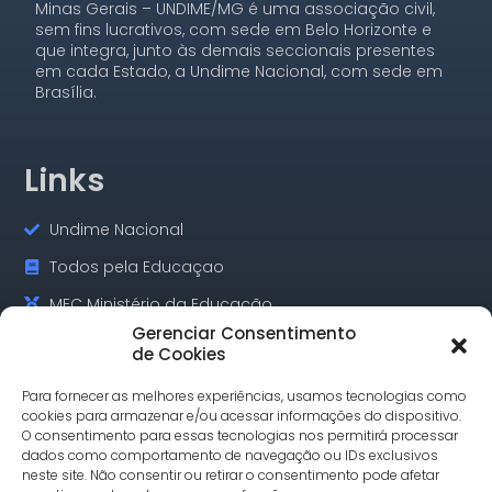
Minas Gerais – UNDIME/MG é uma associação civil,
sem fins lucrativos, com sede em Belo Horizonte e
que integra, junto às demais seccionais presentes
em cada Estado, a Undime Nacional, com sede em
Brasília.
Links
Undime Nacional
Todos pela Educaçao
MEC Ministério da Educação
Gerenciar Consentimento
GOV.BR Serviços e Informações
de Cookies
Para fornecer as melhores experiências, usamos tecnologias como
cookies para armazenar e/ou acessar informações do dispositivo.
Contatos
O consentimento para essas tecnologias nos permitirá processar
dados como comportamento de navegação ou IDs exclusivos
neste site. Não consentir ou retirar o consentimento pode afetar