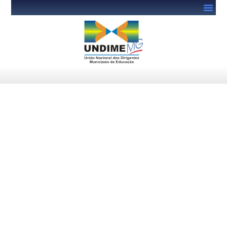
Café com Prosa 2026: Undime
MG divulga programação
oficial e reforça convite aos
gestores municipais