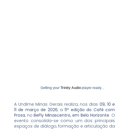
fevereiro 12, 2026
undime
Getting your
Trinity Audio
player ready...
A Undime Minas Gerais realiza, nos dias
09, 10 e
11 de março de 2026
, a
11ª edição do Café com
Prosa
, no
BeFly Minascentro, em Belo Horizonte
. O
evento consolida-se como um dos principais
espaços de diálogo, formação e articulação da