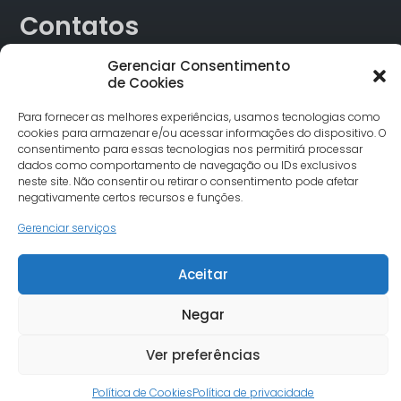
Contatos
Gerenciar Consentimento
Rua Alagoas, 730 Sala 18 Funcionários Cep: 30.130-160
de Cookies
Belo Horizonte/MG
Tel.: (31) 3342-1748
Para fornecer as melhores experiências, usamos tecnologias como
comunicacao@undimemg.org.br
cookies para armazenar e/ou acessar informações do dispositivo. O
consentimento para essas tecnologias nos permitirá processar
dados como comportamento de navegação ou IDs exclusivos
neste site. Não consentir ou retirar o consentimento pode afetar
negativamente certos recursos e funções.
Gerenciar serviços
© Undime MG todos os direitos reservados. Site desenvolvido
Aceitar
por Severo7
Negar
Ver preferências
Política de Cookies
Política de privacidade