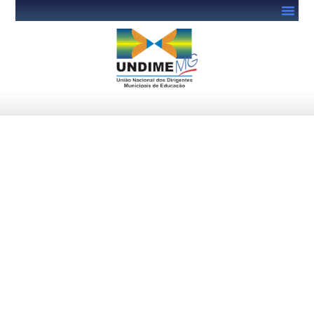
Café com Prosa 2026: Undime
MG divulga programação
oficial e reforça convite aos
gestores municipais