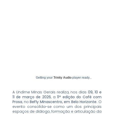
fevereiro 12, 2026
undime
Getting your
Trinity Audio
player ready...
A Undime Minas Gerais realiza, nos dias
09, 10 e
11 de março de 2026
, a
11ª edição do Café com
Prosa
, no
BeFly Minascentro, em Belo Horizonte
. O
evento consolida-se como um dos principais
espaços de diálogo, formação e articulação da