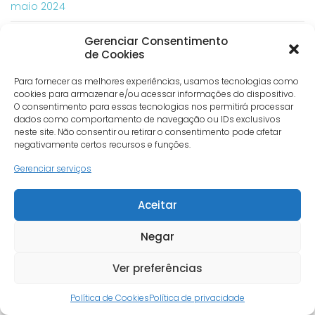
maio 2024
Gerenciar Consentimento
abril 2024
de Cookies
março 2024
Para fornecer as melhores experiências, usamos tecnologias como
cookies para armazenar e/ou acessar informações do dispositivo.
O consentimento para essas tecnologias nos permitirá processar
fevereiro 2024
dados como comportamento de navegação ou IDs exclusivos
neste site. Não consentir ou retirar o consentimento pode afetar
negativamente certos recursos e funções.
janeiro 2024
Gerenciar serviços
dezembro 2023
Aceitar
novembro 2023
Negar
outubro 2023
Ver preferências
Política de Cookies
Política de privacidade
setembro 2023