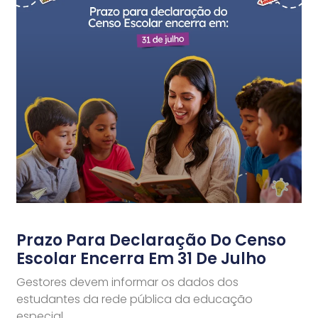
Prazo Para Declaração Do Censo
Escolar Encerra Em 31 De Julho
Gestores devem informar os dados dos
estudantes da rede pública da educação
especial