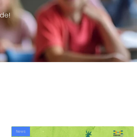
de!
News