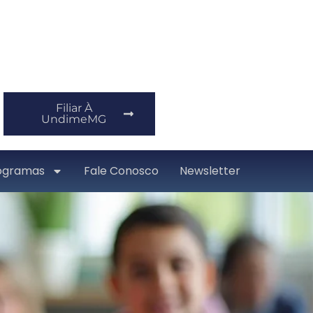
Filiar À
UndimeMG
ogramas
Fale Conosco
Newsletter