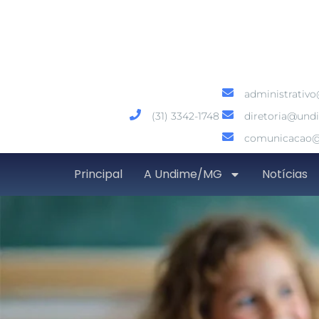
administrativ
(31) 3342-1748
diretoria@und
comunicacao@
Principal
A Undime/MG
Notícias