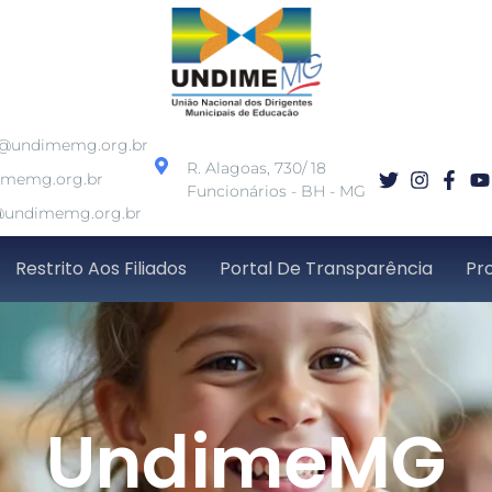
o@undimemg.org.br
R. Alagoas, 730/ 18
imemg.org.br
Funcionários - BH - MG
undimemg.org.br
Restrito Aos Filiados
Portal De Transparência
Pr
UndimeMG