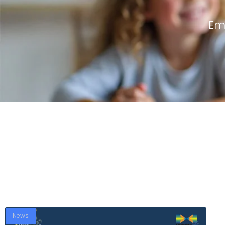
Em
News