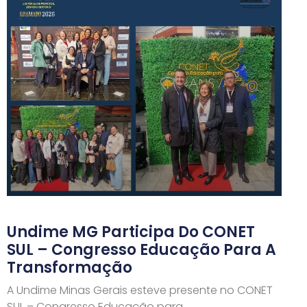
Undime MG Participa Do CONET
SUL – Congresso Educação Para A
Transformação
A Undime Minas Gerais esteve presente no CONET
SUL – Congresso Educação para