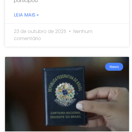
participou
LEIA MAIS »
23 de outubro de 2025
Nenhum
comentário
News