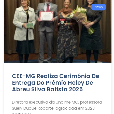
News
CEE-MG Realiza Cerimônia De
Entrega Do Prêmio Heley De
Abreu Silva Batista 2025
Diretora executiva da Undime MG, professora
Suely Duque Rodarte, agraciada em 2023,