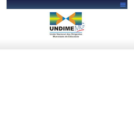
Undime participa da primeira
reunião de 2023 da Comissão
Intergovernamental de
Financiamento para a
Educação Básica de