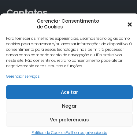
Contatos
Gerenciar Consentimento
de Cookies
Rua Alagoas, 730 Sala 18 Funcionários Cep: 30.130-160
Belo Horizonte/MG
Para fornecer as melhores experiências, usamos tecnologias como
Tel.: (31) 3342-1748
cookies para armazenar e/ou acessar informações do dispositivo. O
comunicacao@undimemg.org.br
consentimento para essas tecnologias nos permitirá processar
dados como comportamento de navegação ou IDs exclusivos
neste site. Não consentir ou retirar o consentimento pode afetar
negativamente certos recursos e funções.
Gerenciar serviços
Aceitar
© Undime MG todos os direitos reservados. Site desenvolvido
por Severo7
Negar
Ver preferências
Política de Cookies
Política de privacidade