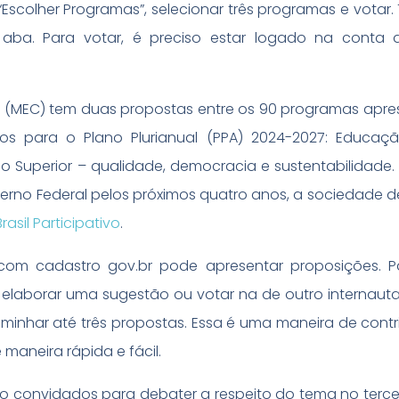
“Escolher Programas”, selecionar três programas e votar.
aba. Para votar, é preciso estar logado na conta d
o (MEC) tem duas propostas entre os 90 programas apr
ários para o Plano Plurianual (PPA) 2024-2027: Educaç
 Superior – qualidade, democracia e sustentabilidade.
erno Federal pelos próximos quatro anos, a sociedade d
Brasil Participativo
.
om cadastro gov.br pode apresentar proposições. Pa
 elaborar uma sugestão ou votar na de outro internauta
nhar até três propostas. Essa é uma maneira de contr
maneira rápida e fácil.
o convidados para debater a respeito do tema no terce