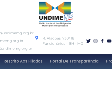
o@undimemg.org.br
R. Alagoas, 730/ 18
imemg.org.br
Funcionários - BH - MG
undimemg.org.br
Restrito Aos Filiados
Portal De Transparência
Pr
ticipativo: população 