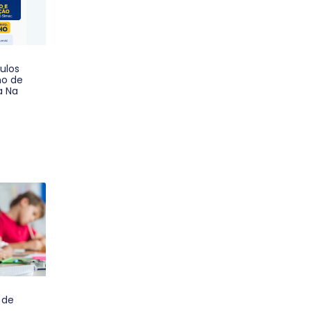
ulos
no de
a Na
 de