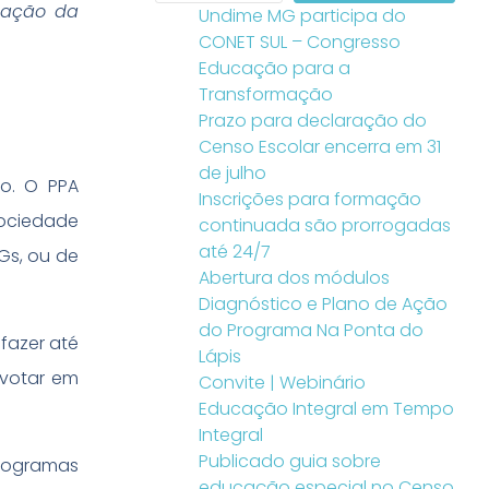
ipação da
Undime MG participa do
CONET SUL – Congresso
Educação para a
Transformação
Prazo para declaração do
Censo Escolar encerra em 31
de julho
ho. O PPA
Inscrições para formação
sociedade
continuada são prorrogadas
até 24/7
Gs, ou de
Abertura dos módulos
Diagnóstico e Plano de Ação
do Programa Na Ponta do
fazer até
Lápis
 votar em
Convite | Webinário
Educação Integral em Tempo
Integral
Publicado guia sobre
programas
educação especial no Censo