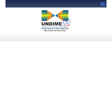
UNDIME MG presente no
aniversário de 78 anos do
SINEPE-MG