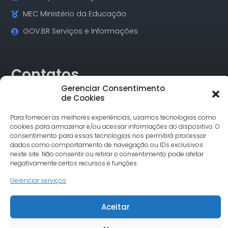
MEC Ministério da Educação
GOV.BR Serviços e Informações
Contatos
Gerenciar Consentimento
de Cookies
Rua Alagoas, 730 Sala 18 Funcionários Cep: 30.130-160
Belo Horizonte/MG
Para fornecer as melhores experiências, usamos tecnologias como
Tel.: (31) 3342-1748
cookies para armazenar e/ou acessar informações do dispositivo. O
comunicacao@undimemg.org.br
consentimento para essas tecnologias nos permitirá processar
dados como comportamento de navegação ou IDs exclusivos
neste site. Não consentir ou retirar o consentimento pode afetar
negativamente certos recursos e funções.
Gerenciar serviços
Aceitar
© Undime MG todos os direitos reservados. Site desenvolvido
por Severo7