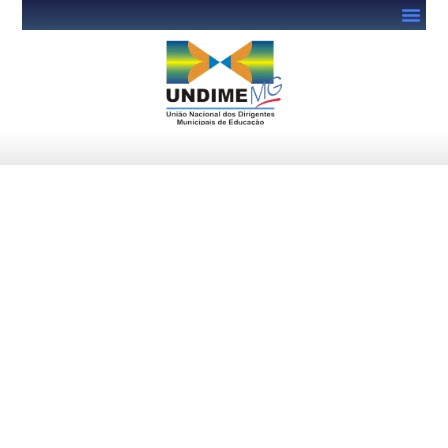
Pêsames
junho 28, 2022
severo@hollo.com.br