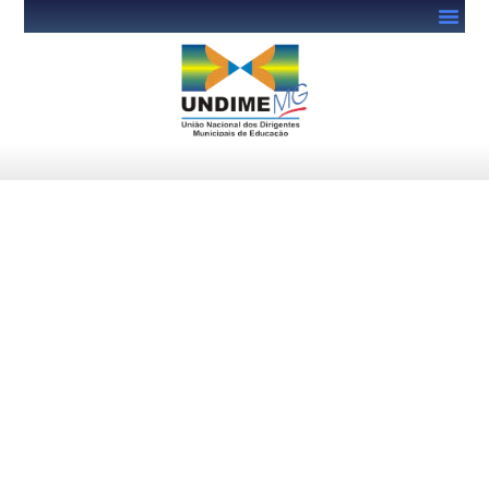
Municípios têm até 31 de
agosto para registrar
informações das
Condicionalidades VAAR no