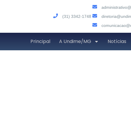
administrativo
(31) 3342-1748
diretoria@undi
comunicacao@u
Principal
A Undime/MG
Notícias
Matrículas aberta
planejamen
setembro