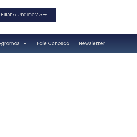
Filiar À UndimeMG
ogramas
Fale Conosco
Newsletter
e