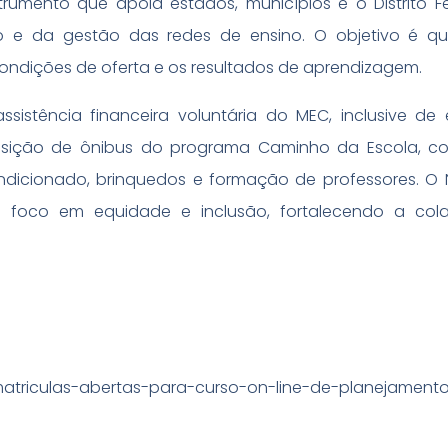
strumento que apoia estados, municípios e o Distrito F
 e da gestão das redes de ensino. O objetivo é qua
ondições de oferta e os resultados de aprendizagem.
ssistência financeira voluntária do MEC, inclusive d
uisição de ônibus do programa Caminho da Escola, c
ndicionado, brinquedos e formação de professores. O
 foco em equidade e inclusão, fortalecendo a col
/matriculas-abertas-para-curso-on-line-de-planejament