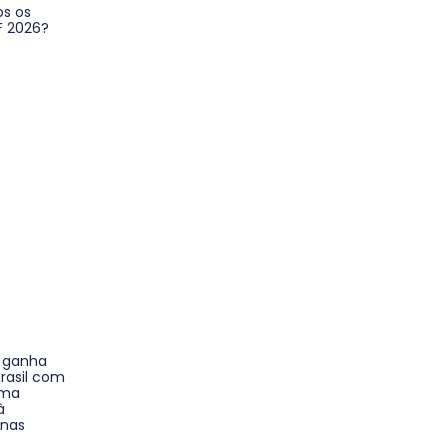
os os
F 2026?
l ganha
rasil com
uma
à
 nas