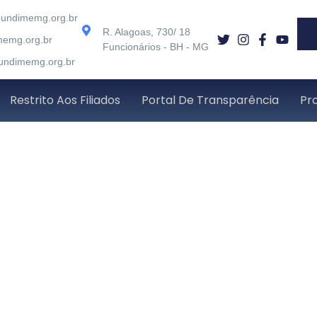
@undimemg.org.br
R. Alagoas, 730/ 18
memg.org.br
Funcionários - BH - MG
ndimemg.org.br
Restrito Aos Filiados
Portal De Transparência
Pr
s para curso on-line d
to do Novo PAR
 17, 2025
undime