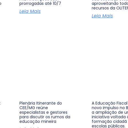
o
prorrogadas até 10/7
aproveitando tod
recursos da OLITE
Leia Mais
Leia Mais
:
Plenária Itinerante do
A Educação Fisca
CEE/MG reúne
novo impulso no B
especialistas e gestores
a ampliação de 
para discutir os rumos da
iniciativa voltada 
educação mineira
formação cidadã
escolas públicas.