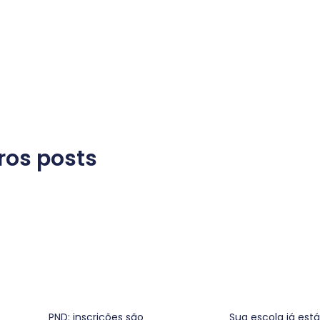
ros posts
PND: inscrições são
Sua escola já está