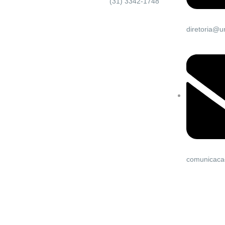
(31) 3342-1748
diretoria@u
comunicaca