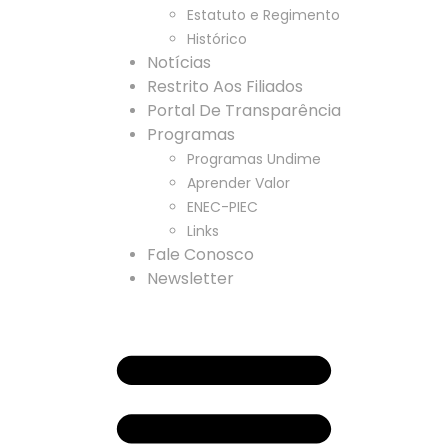
Estatuto e Regimento
Histórico
Notícias
Restrito Aos Filiados
Portal De Transparência
Programas
Programas Undime
Aprender Valor
ENEC-PIEC
Links
Fale Conosco
Newsletter