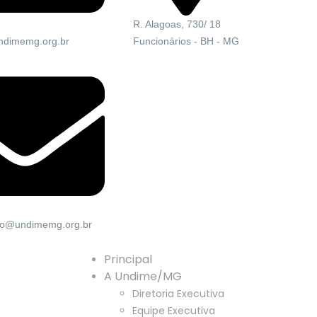
R. Alagoas, 730/ 18
Funcionários - BH - MG
ndimemg.org.br
o@undimemg.org.br
Principal
A Undime/MG
Diretoria Executiva
Equipe Executiva