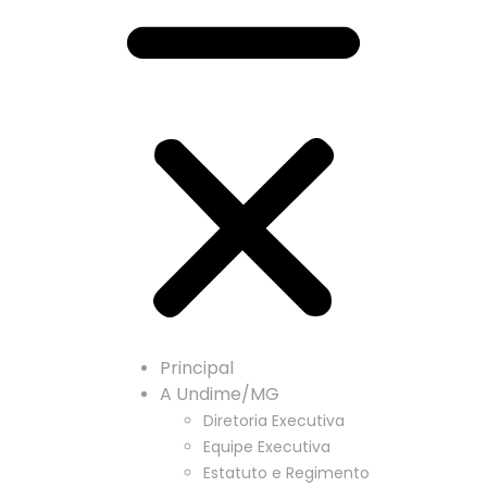
Principal
A Undime/MG
Diretoria Executiva
Equipe Executiva
Estatuto e Regimento