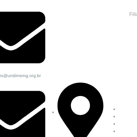
Fil
tivo@undimemg.org.br