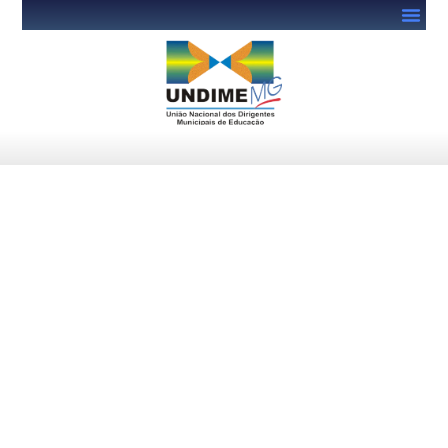
Inep e Unesco iniciam
seleção para especialistas do
Saeb