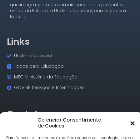
que integra, junto às demais seccionais presentes
em cada Estado, a Undime Nacional, com sede em
Brasília.
Links
Undime Nacional
Todos pela Educaçao
MEC Ministério da Educação
GOV.BR Serviços e Informações
Contatos
Gerenciar Consentimento
de Cookies
Rua Alagoas, 730 Sala 18 Funcionários Cep: 30.130-160
Belo Horizonte/MG
Para fornecer as melhores experiências, usamos tecnologias como