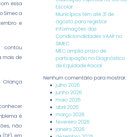
com essa
Escolar
o Simec a
Municípios têm até 31 de
agosto para registrar
zembro e
informações das
Condicionalidades VAAR no
SIMEC
o contou
MEC amplia prazo de
ta mais de
participação no Diagnóstico
de Equidade Racial
Nenhum comentário para mostrar.
 Criança
julho 2026
junho 2026
maio 2026
conhecer
abril 2026
março 2026
emblema é
fevereiro 2026
tões, não
janeiro 2026
 (DF), em
dezembro 2025