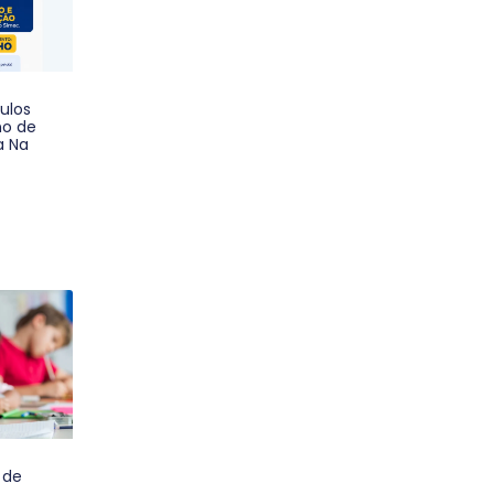
ulos
no de
a Na
 de