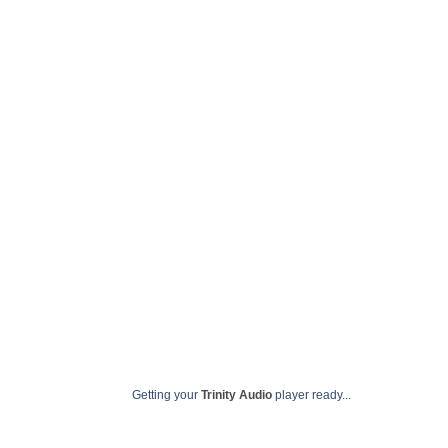
selo de 
novembro
Getting your
Trinity Audio
player ready...