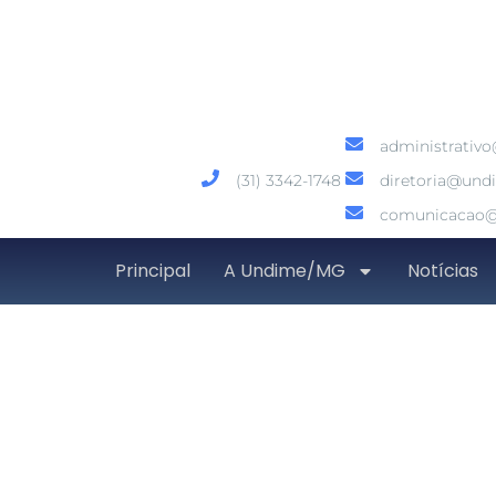
administrativ
(31) 3342-1748
diretoria@und
comunicacao@
Principal
A Undime/MG
Notícias
Redes inscritas pod