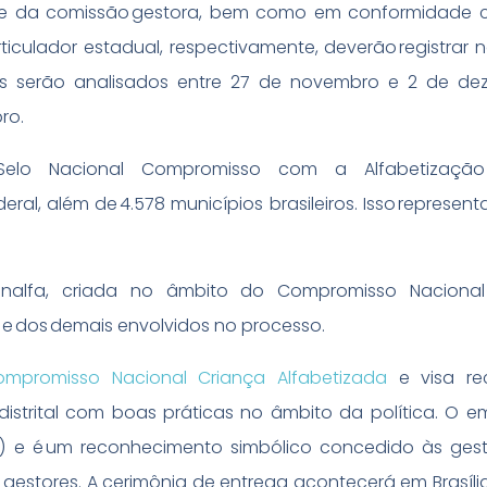
c e da comissão gestora, bem como em conformidade 
iculador estadual, respectivamente, deverão registrar n
s serão analisados entre 27 de novembro e 2 de de
bro.
Selo Nacional Compromisso com a Alfabetizaçã
eral, além de 4.578 municípios brasileiros. Isso represen
.
Renalfa, criada no âmbito do Compromisso Nacional
 e dos demais envolvidos no processo.
ompromisso Nacional Criança Alfabetizada
e visa re
distrital com boas práticas no âmbito da política. O 
ro) e é um reconhecimento simbólico concedido às ges
gestores. A cerimônia de entrega acontecerá em Brasília