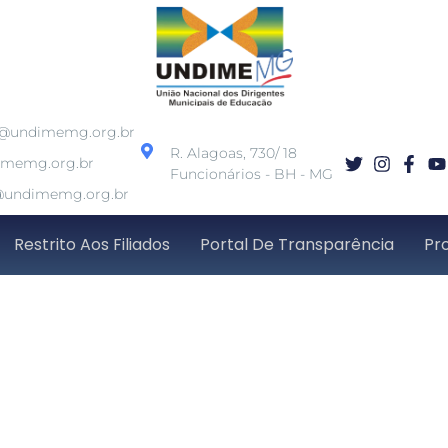
o@undimemg.org.br
R. Alagoas, 730/ 18
imemg.org.br
Funcionários - BH - MG
undimemg.org.br
Restrito Aos Filiados
Portal De Transparência
Pr
em pedir reavaliação 