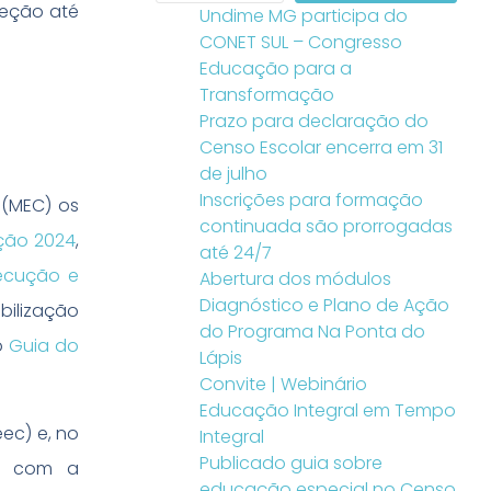
leção até
Undime MG participa do
CONET SUL – Congresso
Educação para a
Transformação
Prazo para declaração do
Censo Escolar encerra em 31
de julho
Inscrições para formação
 (MEC) os
continuada são prorrogadas
ção 2024
,
até 24/7
xecução e
Abertura dos módulos
Diagnóstico e Plano de Ação
bilização
do Programa Na Ponta do
o
Guia do
Lápis
Convite | Webinário
Educação Integral em Tempo
ec) e, no
Integral
Publicado guia sobre
so com a
educação especial no Censo