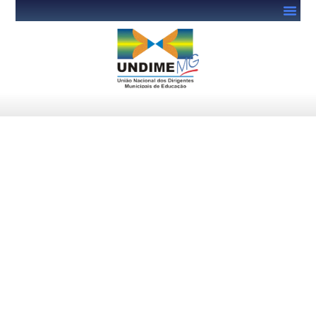
Formação em São João Del
Rei destaca estratégias para
avanços na alfabetização