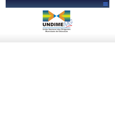
BNCC Computação: você
sabe por que ela importa
tanto?