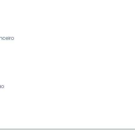
nceiro
ão