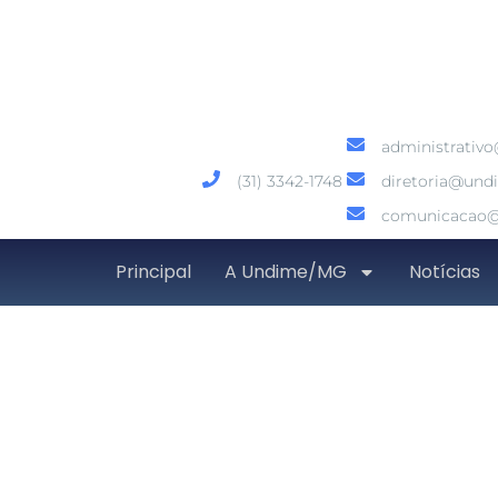
administrativ
(31) 3342-1748
diretoria@und
comunicacao@
Principal
A Undime/MG
Notícias