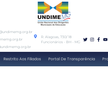
o@undimemg.org.br
R. Alagoas, 730/ 18
imemg.org.br
Funcionários - BH - MG
undimemg.org.br
Restrito Aos Filiados
Portal De Transparência
Pr