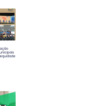
cação
nicipais
 equidade