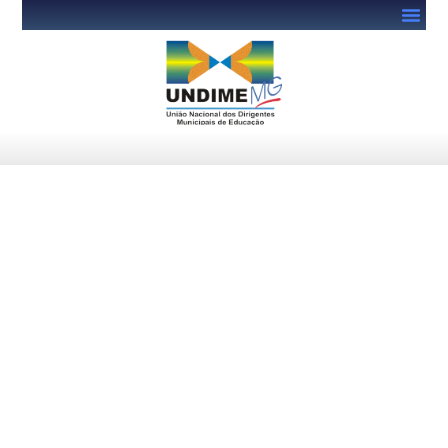
Café com prosa 2024 vem aí…
janeiro 22, 2024
undime