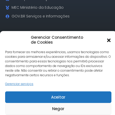
MEC Ministério da Educação
GOV.BR Serviços e Informações
Contatos
Gerenciar Consentimento
de Cookies
Rua Alagoas, 730 Sala 18 Funcionários Cep: 30.130-160
Para fornecer as melhores experiências, usamos tecnologias como
Belo Horizonte/MG
cookies para armazenar e/ou acessar informações do dispositivo. O
consentimento para essas tecnologias nos permitirá processar
Tel.: (31) 3342-1748
dados como comportamento de navegação ou IDs exclusivos
comunicacao@undimemg.org.br
neste site. Não consentir ou retirar o consentimento pode afetar
negativamente certos recursos e funções.
Gerenciar serviços
Aceitar
© Undime MG todos os direitos reservados. Site desenvolvido
Negar
por Severo7