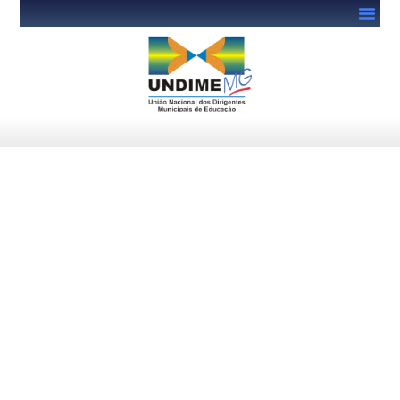
Café com prosa 2024 vem aí…
janeiro 22, 2024
undime