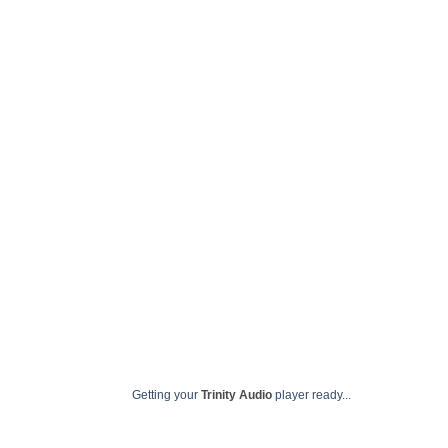
Videoconferênci
outubro
Getting your
Trinity Audio
player ready...