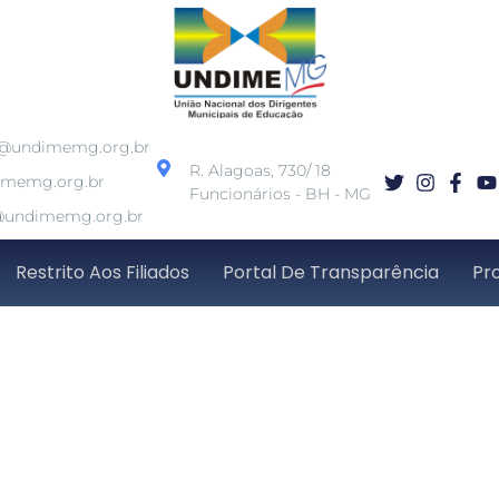
o@undimemg.org.br
R. Alagoas, 730/ 18
imemg.org.br
Funcionários - BH - MG
undimemg.org.br
Restrito Aos Filiados
Portal De Transparência
Pr