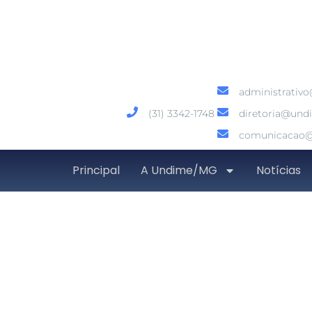
administrativ
(31) 3342-1748
diretoria@und
comunicacao@
Principal
A Undime/MG
Notícias