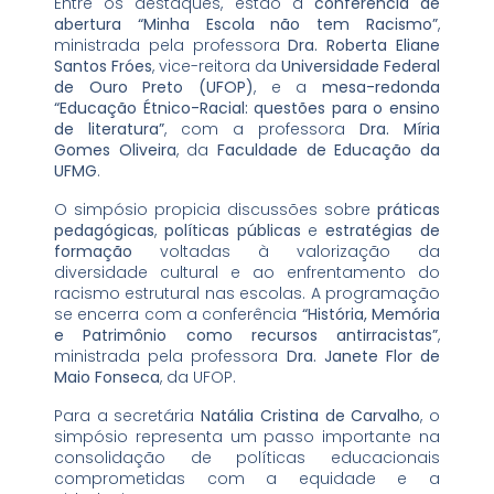
Entre os destaques, estão a
conferência de
abertura “Minha Escola não tem Racismo”
,
ministrada pela professora
Dra. Roberta Eliane
Santos Fróes
, vice-reitora da
Universidade Federal
de Ouro Preto (UFOP)
, e a
mesa-redonda
“Educação Étnico-Racial: questões para o ensino
de literatura”
, com a professora
Dra. Míria
Gomes Oliveira
, da
Faculdade de Educação da
UFMG
.
O simpósio propicia discussões sobre
práticas
pedagógicas
,
políticas públicas
e
estratégias de
formação
voltadas à valorização da
diversidade cultural e ao enfrentamento do
racismo estrutural nas escolas. A programação
se encerra com a conferência
“História, Memória
e Patrimônio como recursos antirracistas”
,
ministrada pela professora
Dra. Janete Flor de
Maio Fonseca
, da UFOP.
Para a secretária
Natália Cristina de Carvalho
, o
simpósio representa um passo importante na
consolidação de políticas educacionais
comprometidas com a equidade e a