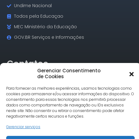
Undime Nacional
Todos pela Educaçao
MEC Ministério da Educação
GOV.BR Serviços e Informações
Contatos
Gerenciar Consentimento
de Cookies
Rua Alagoas, 730 Sala 18 Funcionários Cep: 30.130-160
Belo Horizonte/MG
Para fornecer as melhores experiências, usamos tecnologias como
Tel.: (31) 3342-1748
cookies para armazenar e/ou acessar informações do dispositivo. O
comunicacao@undimemg.org.br
consentimento para essas tecnologias nos permitirá processar
dados como comportamento de navegação ou IDs exclusivos
neste site. Não consentir ou retirar o consentimento pode afetar
negativamente certos recursos e funções.
Gerenciar serviços