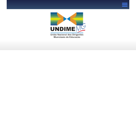
UNDIME-MG participa do
Simpósio Mineiro
“Descolonizando Saberes”,
em São Lourenço