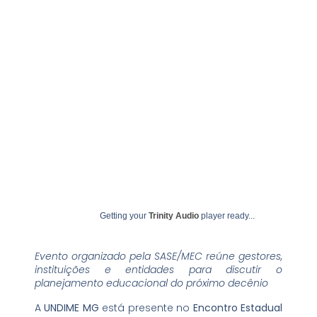
Educação em Minas Gerais
agosto 19, 2025
undime
Getting your
Trinity Audio
player ready...
Evento organizado pela SASE/MEC reúne gestores,
instituições e entidades para discutir o
planejamento educacional do próximo decênio
A
UNDIME MG
está presente no
Encontro Estadual