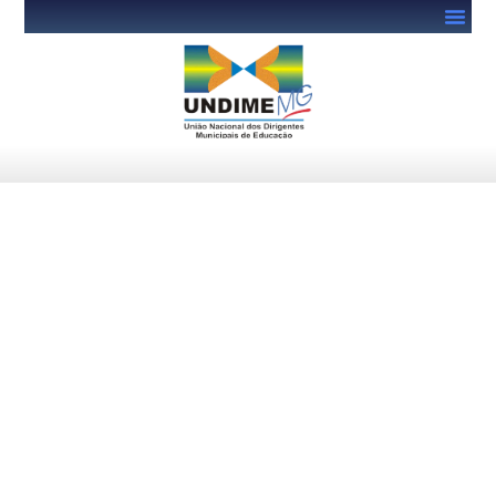
UNDIME MG participa do
Encontro Estadual de
Cooperação Técnica para os
Planos Decenais de