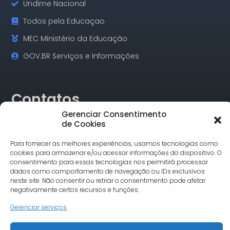
Undime Nacional
Todos pela Educaçao
MEC Ministério da Educação
GOV.BR Serviços e Informações
Contatos
Gerenciar Consentimento
de Cookies
Rua Alagoas, 730 Sala 18 Funcionários Cep: 30.130-160
Belo Horizonte/MG
Para fornecer as melhores experiências, usamos tecnologias como
Tel.: (31) 3342-1748
cookies para armazenar e/ou acessar informações do dispositivo. O
comunicacao@undimemg.org.br
consentimento para essas tecnologias nos permitirá processar
dados como comportamento de navegação ou IDs exclusivos
neste site. Não consentir ou retirar o consentimento pode afetar
negativamente certos recursos e funções.
Gerenciar serviços