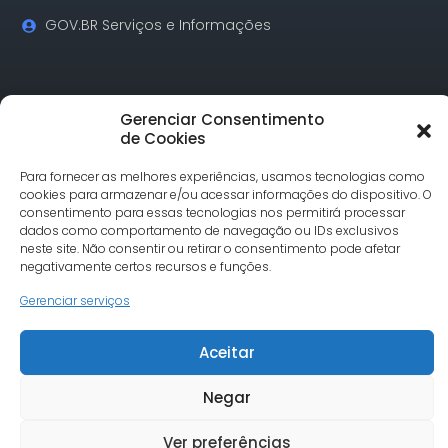
GOV.BR Serviços e Informações
Contatos
Gerenciar Consentimento
de Cookies
Rua Alagoas, 730 Sala 18 Funcionários Cep: 30.130-160
Para fornecer as melhores experiências, usamos tecnologias como
Belo Horizonte/MG
cookies para armazenar e/ou acessar informações do dispositivo. O
Tel.: (31) 3342-1748
consentimento para essas tecnologias nos permitirá processar
comunicacao@undimemg.org.br
dados como comportamento de navegação ou IDs exclusivos
neste site. Não consentir ou retirar o consentimento pode afetar
negativamente certos recursos e funções.
Gerenciar serviços
Aceitar
© Undime MG todos os direitos reservados. Site desenvolvido
por Severo7
Negar
Ver preferências