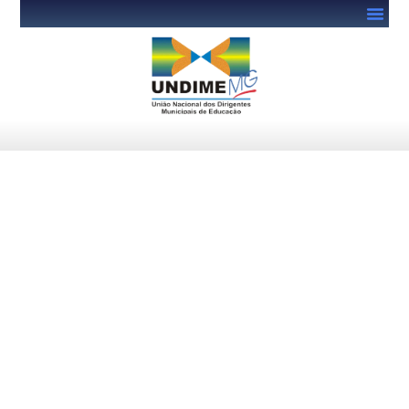
Undime discute inteligência
artificial na educação em
reunião com Microsoft