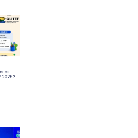
os os
F 2026?