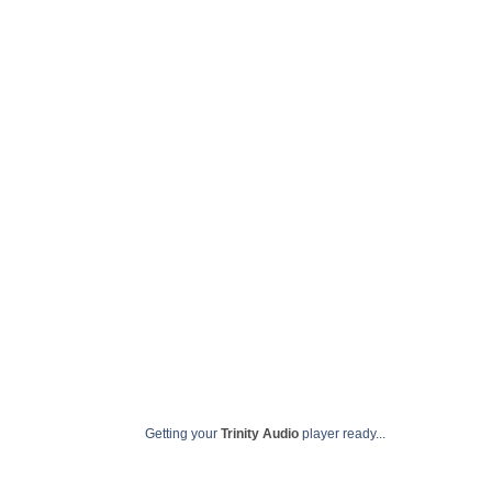
de 2024 termin
janeiro 
Getting your
Trinity Audio
player ready...