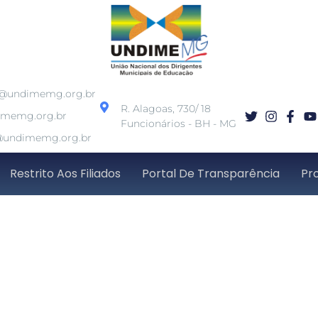
o@undimemg.org.br
R. Alagoas, 730/ 18
imemg.org.br
Funcionários - BH - MG
undimemg.org.br
Restrito Aos Filiados
Portal De Transparência
Pr
o de receitas e despe