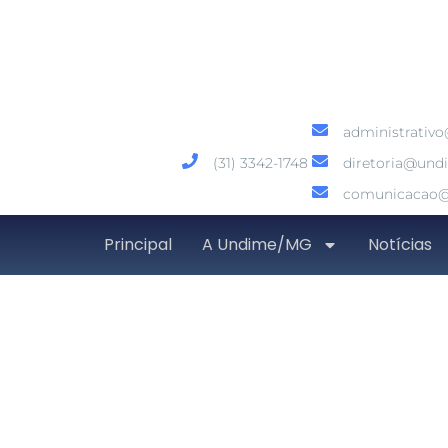
administrativ
(31) 3342-1748
diretoria@und
comunicacao@
Principal
A Undime/MG
Notícias
Prazo para declaraçã