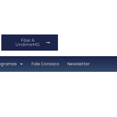
Filiar À
UndimeMG
ogramas
Fale Conosco
Newsletter
sas