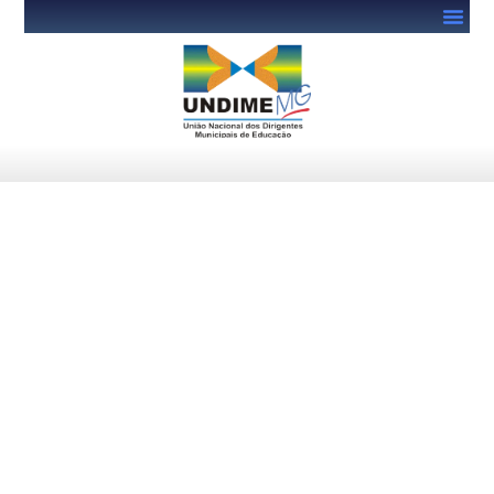
Prazo para as inscrições no
Prêmio CAE de Participação
Social 2024 é prorrogado
para 23 de setembro