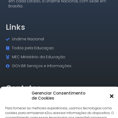
em cada Estado, a Undime Nacional, com sede em
Brasília.
Links
Undime Nacional
Todos pela Educaçao
MEC Ministério da Educação
GOV.BR Serviços e Informações
Contatos
Gerenciar Consentimento
de Cookies
Rua Alagoas, 730 Sala 18 Funcionários Cep: 30.130-160
Belo Horizonte/MG
Para fornecer as melhores experiências, usamos tecnologias como
Tel.: (31) 3342-1748
cookies para armazenar e/ou acessar informações do dispositivo. O
comunicacao@undimemg.org.br
consentimento para essas tecnologias nos permitirá processar