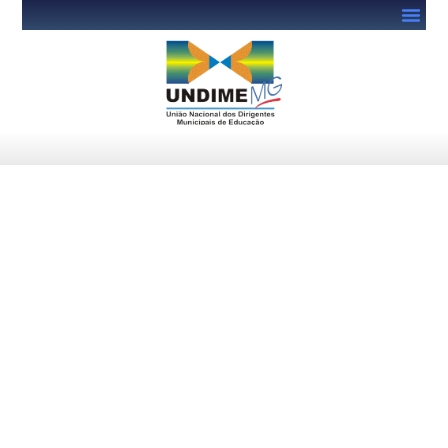
PNE: Inep atualiza Painel de
Monitoramento