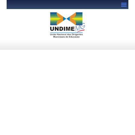
Pacto EJA: estão abertas
adesões de estados e
municípios