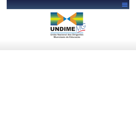
Na Ponta do Lápis: aberto
período de adesão no Simec