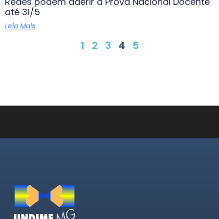
Redes podem aderir à Prova Nacional Docente
até 31/5
Leia Mais
1
2
3
4
5