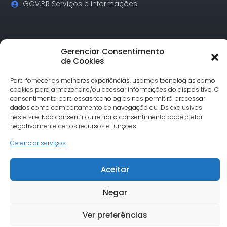
GOV.BR Serviços e Informações
Contatos
Gerenciar Consentimento
de Cookies
Rua Alagoas, 730 Sala 18 Funcionários Cep: 30.130-160
Para fornecer as melhores experiências, usamos tecnologias como
Belo Horizonte/MG
cookies para armazenar e/ou acessar informações do dispositivo. O
Tel.: (31) 3342-1748
consentimento para essas tecnologias nos permitirá processar
comunicacao@undimemg.org.br
dados como comportamento de navegação ou IDs exclusivos
neste site. Não consentir ou retirar o consentimento pode afetar
negativamente certos recursos e funções.
Gerenciar serviços
Aceitar
© Undime MG todos os direitos reservados. Site desenvolvido
por Severo7
Negar
Ver preferências