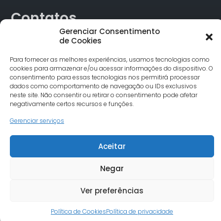
Contatos
Gerenciar Consentimento
de Cookies
Rua Alagoas, 730 Sala 18 Funcionários Cep: 30.130-160
Belo Horizonte/MG
Para fornecer as melhores experiências, usamos tecnologias como
Tel.: (31) 3342-1748
cookies para armazenar e/ou acessar informações do dispositivo. O
comunicacao@undimemg.org.br
consentimento para essas tecnologias nos permitirá processar
dados como comportamento de navegação ou IDs exclusivos
neste site. Não consentir ou retirar o consentimento pode afetar
negativamente certos recursos e funções.
Gerenciar serviços
Aceitar
© Undime MG todos os direitos reservados. Site desenvolvido
por Severo7
Negar
Ver preferências
Política de Cookies
Política de privacidade