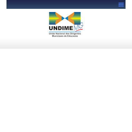
Minas Gerais tem escolas
contempladas com o projeto
de conectividade FUST Direto
2025