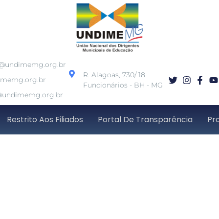
o@undimemg.org.br
R. Alagoas, 730/ 18
imemg.org.br
Funcionários - BH - MG
undimemg.org.br
Restrito Aos Filiados
Portal De Transparência
Pr
mo encontro sobre IC