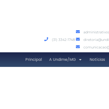
administrativ
(31) 3342-1748
diretoria@und
comunicacao@
Principal
A Undime/MG
Notícias
MEC promoverá últi