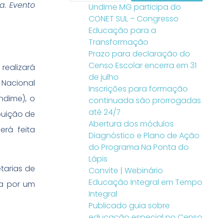
a. Evento
Undime MG participa do
CONET SUL – Congresso
Educação para a
Transformação
Prazo para declaração do
Censo Escolar encerra em 31
 realizará
de julho
 Nacional
Inscrições para formação
ndime), o
continuada são prorrogadas
até 24/7
buição de
Abertura dos módulos
erá feita
Diagnóstico e Plano de Ação
do Programa Na Ponta do
Lápis
tarias de
Convite | Webinário
Educação Integral em Tempo
da por um
Integral
Publicado guia sobre
educação especial no Censo