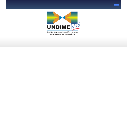
MEC orienta redes sobre
preenchimento do Censo
Escolar