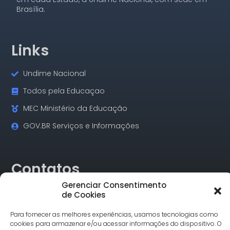
Brasília.
Links
Undime Nacional
Todos pela Educaçao
MEC Ministério da Educação
GOV.BR Serviços e Informações
Contatos
Gerenciar Consentimento
de Cookies
Rua Alagoas, 730 Sala 18 Funcionários Cep: 30.130-160
Belo Horizonte/MG
Para fornecer as melhores experiências, usamos tecnologias como
Tel.: (31) 3342-1748
cookies para armazenar e/ou acessar informações do dispositivo. O
comunicacao@undimemg.org.br