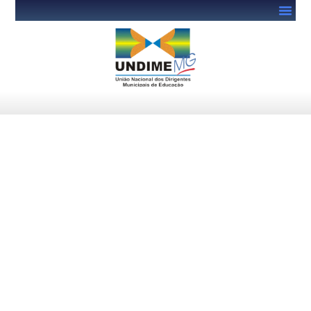
MEC lança guias para
orientar o uso de celulares na
escola