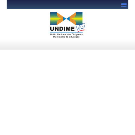
MEC lança guia para
promoção do clima escolar
positivo