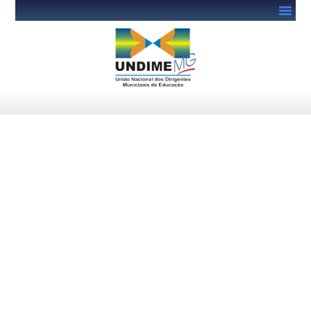
MEC e FNDE promovem
videoconferência sobre o
prazo de utilização dos
recursos do Programa Escola