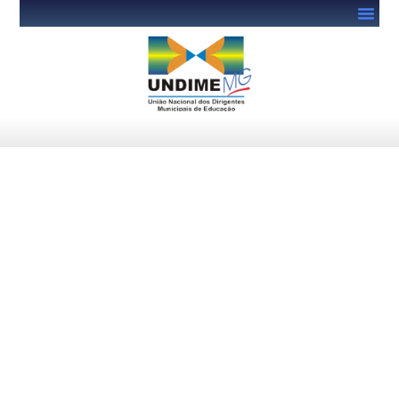
Fundeb: análise de
condicionalidades do VAAR é
atualizada