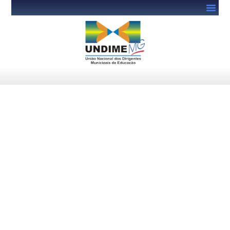
FNDE e Inep alinham
metodologia para
classificação das
necessidades dos
municípios com base em