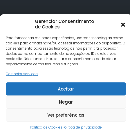
Contatos
Gerenciar Consentimento
de Cookies
Rua Alagoas, 730 Sala 18 Funcionários Cep: 30.130-160
Para fornecer as melhores experiências, usamos tecnologias como
Belo Horizonte/MG
cookies para armazenar e/ou acessar informações do dispositivo. O
Tel.: (31) 3342-1748
consentimento para essas tecnologias nos permitirá processar
comunicacao@undimemg.org.br
dados como comportamento de navegação ou IDs exclusivos
neste site. Não consentir ou retirar o consentimento pode afetar
negativamente certos recursos e funções.
Gerenciar serviços
Aceitar
© Undime MG todos os direitos reservados. Site desenvolvido
por Severo7
Negar
Ver preferências
Política de Cookies
Política de privacidade