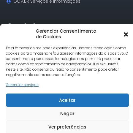
GOV.BR Serviços e Informações
Contatos
Gerenciar Consentimento
de Cookies
Rua Alagoas, 730 Sala 18 Funcionários Cep: 30.130-160
Belo Horizonte/MG
Para fornecer as melhores experiências, usamos tecnologias como
cookies para armazenar e/ou acessar informações do dispositivo. O
Tel.: (31) 3342-1748
consentimento para essas tecnologias nos permitirá processar
comunicacao@undimemg.org.br
dados como comportamento de navegação ou IDs exclusivos
neste site. Não consentir ou retirar o consentimento pode afetar
negativamente certos recursos e funções.
Gerenciar serviços
Aceitar
© Undime MG todos os direitos reservados. Site desenvolvido
por Severo7
Negar
Ver preferências