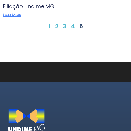
Filiação Undime MG
Leia Mais
1
2
3
4
5