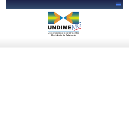
Estados, municípios e Distrito
Federal recebem nova
parcela do Salário-Educação