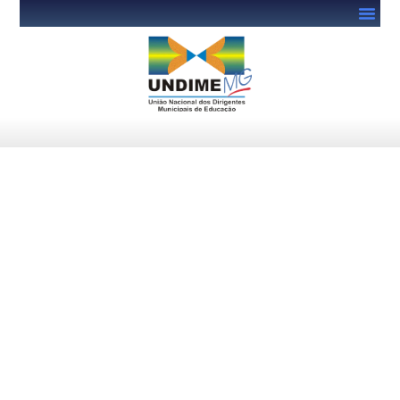
Escolas têm até 31 de outubro
para regularizar pendências
do PDDE