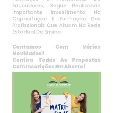
Educadores, Segue Realizando
Importante Investimento Na
Capacitação E Formação Dos
Profissionais Que Atuam Na Rede
Estadual De Ensino.
Contamos Com Várias
Novidades!
Confira Todas As Propostas
Com Inscrições Em Aberto!