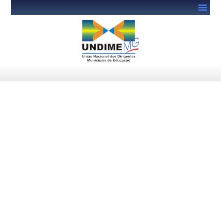
Abertas as inscrições para
capacitação de profissionais
no Programa Miguilim