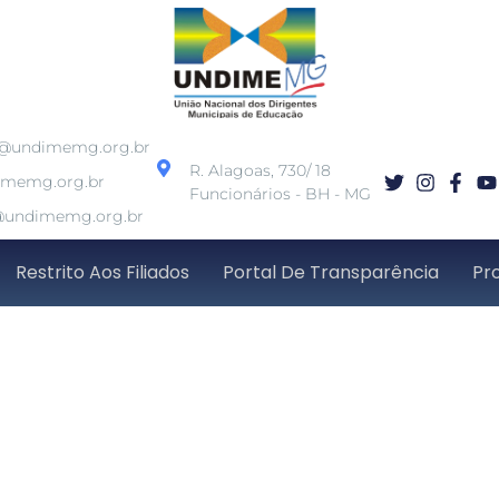
o@undimemg.org.br
R. Alagoas, 730/ 18
imemg.org.br
Funcionários - BH - MG
undimemg.org.br
Restrito Aos Filiados
Portal De Transparência
Pr
ra manifestar interes