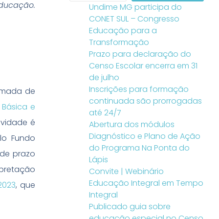
Educação.
Undime MG participa do
CONET SUL – Congresso
Educação para a
Transformação
Prazo para declaração do
Censo Escolar encerra em 31
de julho
Inscrições para formação
tomada de
continuada são prorrogadas
 Básica e
até 24/7
ovidade é
Abertura dos módulos
Diagnóstico e Plano de Ação
elo Fundo
do Programa Na Ponta do
 de prazo
Lápis
erpretação
Convite | Webinário
Educação Integral em Tempo
2023
, que
Integral
Publicado guia sobre
educação especial no Censo