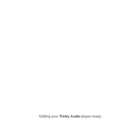
dos trabalhos e pers
em B
dezembro
Getting your
Trinity Audio
player ready...