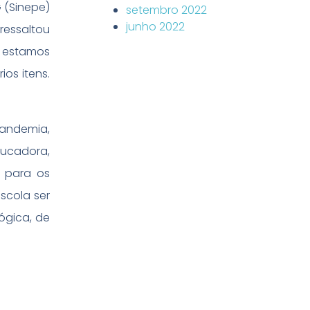
G (Sinepe)
setembro 2022
junho 2022
ressaltou
o estamos
os itens.
pandemia,
ducadora,
 para os
scola ser
ógica, de