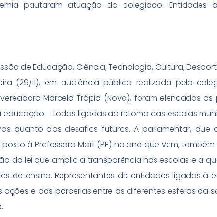
demia pautaram atuação do colegiado. Entidades 
são de Educação, Ciência, Tecnologia, Cultura, Desporto
a (29/11), em audiência pública realizada pelo cole
vereadora Marcela Trópia (Novo), foram elencadas as p
a educação – todas ligadas ao retorno das escolas muni
as quanto aos desafios futuros. A parlamentar, que 
o posto à Professora Marli (PP) no ano que vem, também 
o da lei que amplia a transparência nas escolas e a qu
es de ensino. Representantes de entidades ligadas à
 ações e das parcerias entre as diferentes esferas da 
.