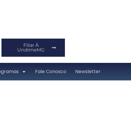
Filiar À
UndimeMG
ogramas
Fale Conosco
Newsletter
anço