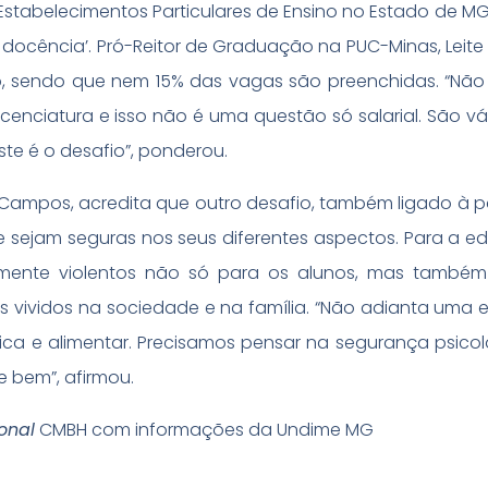
s Estabelecimentos Particulares de Ensino no Estado de M
cência’. Pró-Reitor de Graduação na PUC-Minas, Leite 
o, sendo que nem 15% das vagas são preenchidas. “Nã
enciatura e isso não é uma questão só salarial. São vári
te é o desafio”, ponderou.
a Campos, acredita que outro desafio, também ligado à 
ue sejam seguras nos seus diferentes aspectos. Para a e
mente violentos não só para os alunos, mas também
s vividos na sociedade e na família. “Não adianta uma e
ísica e alimentar. Precisamos pensar na segurança psicol
 bem”, afirmou.
onal
CMBH com informações da Undime MG