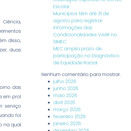
Escolar
Municípios têm até 31 de
agosto para registrar
Ciência,
informações das
erimentos
Condicionalidades VAAR no
ém disso,
SIMEC
MEC amplia prazo de
zer; duas
participação no Diagnóstico
de Equidade Racial
Nenhum comentário para mostrar.
julho 2026
torno das
junho 2026
maio 2026
a em prol
abril 2026
 serviço
março 2026
uando foi
fevereiro 2026
janeiro 2026
ão na qual
dezembro 2025