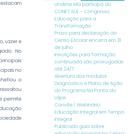
destacam
Undime MG participa do
CONET SUL – Congresso
Educação para a
Transformação
Prazo para declaração do
Censo Escolar encerra em 31
, Lazer e
de julho
giado. No
Inscrições para formação
rincipais
continuada são prorrogadas
até 24/7
cipais no
Abertura dos módulos
chefiou o
Diagnóstico e Plano de Ação
ressaltou
do Programa Na Ponta do
Lápis
e permite
Convite | Webinário
 educação
Educação Integral em Tempo
sociedade
Integral
Publicado guia sobre
educação especial no Censo