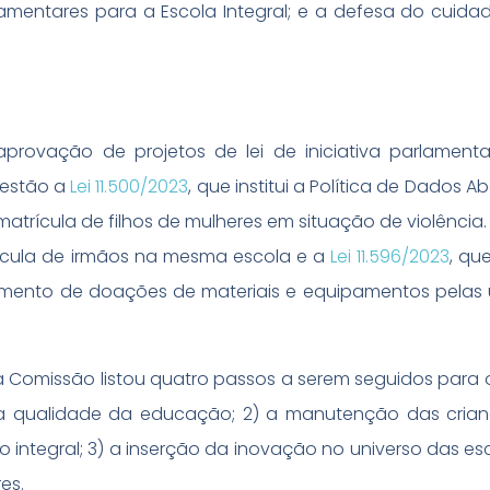
entares para a Escola Integral; e a defesa do cuid
 aprovação de projetos de lei de iniciativa parlament
s estão a
Lei 11.500/2023
, que institui a Política de Dados A
 matrícula de filhos de mulheres em situação de violênci
rícula de irmãos na mesma escola e a
Lei 11.596/2023
, que
imento de doações de materiais e equipamentos pelas
da Comissão listou quatro passos a serem seguidos para
da qualidade da educação; 2) a manutenção das cria
integral; 3) a inserção da inovação no universo das esc
es.