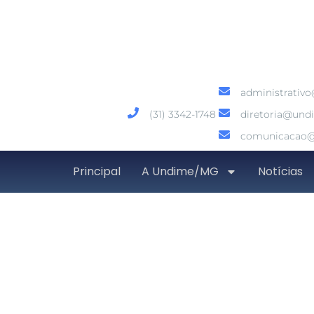
administrativ
(31) 3342-1748
diretoria@und
comunicacao@
Principal
A Undime/MG
Notícias
Undime MG participa