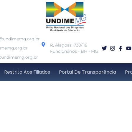
o@undimemg.org.br
R. Alagoas, 730/ 18
imemg.org.br
Funcionários - BH - MG
undimemg.org.br
Restrito Aos Filiados
Portal De Transparência
Pr
 de reunião para bal