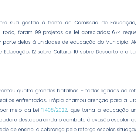
bre sua gestão à frente da Comissão de Educação, 
Ao todo, foram 99 projetos de lei apreciados; 674 requ
ior parte delas à unidades de educação do Município. Al
e Educação, 12 sobre Cultura, 10 sobre Desporto e o La
frentou quatro grandes batalhas – todas ligadas ao re
safios enfrentados, Trópia chamou atenção para a lut
 por meio da Lei
11.408/2022
, que torna a educação um
readora destacou ainda o combate à evasão escolar, q
 rede de ensino; a cobrança pelo reforço escolar, situaç