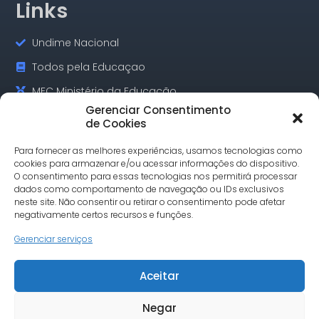
Links
Undime Nacional
Todos pela Educaçao
MEC Ministério da Educação
Gerenciar Consentimento
GOV.BR Serviços e Informações
de Cookies
Para fornecer as melhores experiências, usamos tecnologias como
cookies para armazenar e/ou acessar informações do dispositivo.
Contatos
O consentimento para essas tecnologias nos permitirá processar
dados como comportamento de navegação ou IDs exclusivos
neste site. Não consentir ou retirar o consentimento pode afetar
Rua Alagoas, 730 Sala 18 Funcionários Cep: 30.130-160
negativamente certos recursos e funções.
Belo Horizonte/MG
Gerenciar serviços
Tel.: (31) 3342-1748
comunicacao@undimemg.org.br
Aceitar
Negar