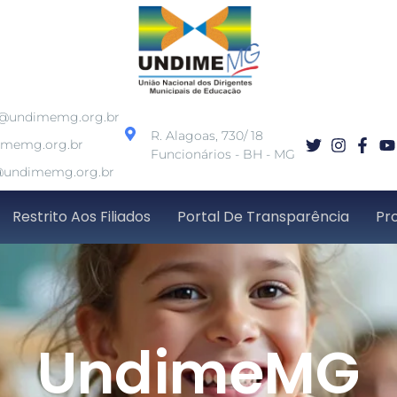
o@undimemg.org.br
R. Alagoas, 730/ 18
imemg.org.br
Funcionários - BH - MG
undimemg.org.br
Restrito Aos Filiados
Portal De Transparência
Pr
UndimeMG