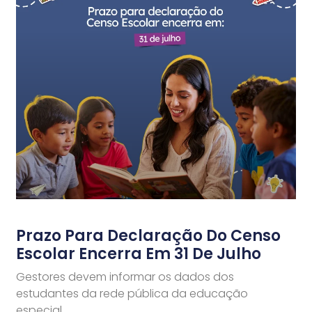
Prazo Para Declaração Do Censo
Escolar Encerra Em 31 De Julho
Gestores devem informar os dados dos
estudantes da rede pública da educação
especial