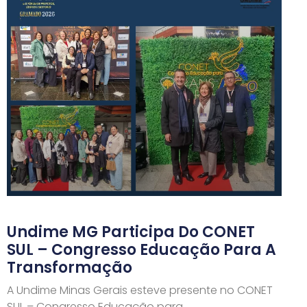
Undime MG Participa Do CONET
SUL – Congresso Educação Para A
Transformação
A Undime Minas Gerais esteve presente no CONET
SUL – Congresso Educação para