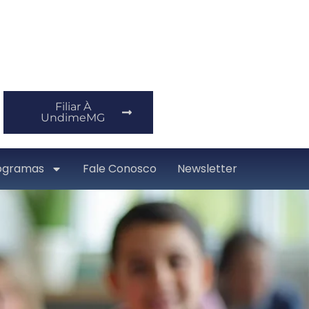
Filiar À
UndimeMG
ogramas
Fale Conosco
Newsletter