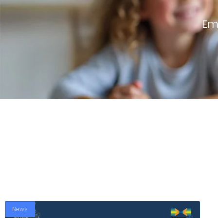
Em
News