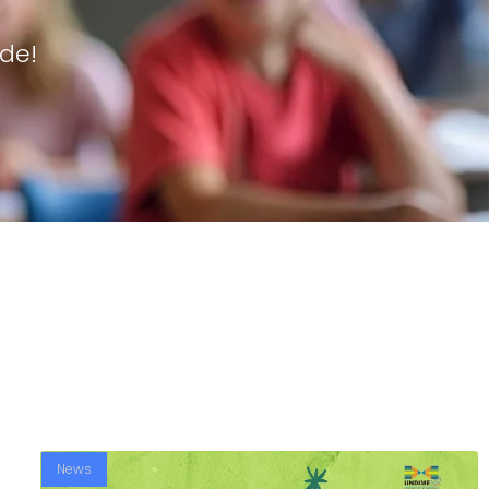
de!
News