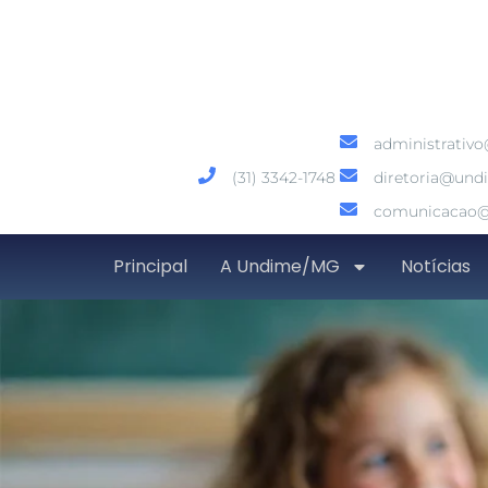
administrativ
(31) 3342-1748
diretoria@und
comunicacao@
Principal
A Undime/MG
Notícias